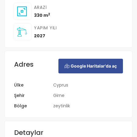
ARAZI
2
330 m
YAPIM YILI
2027
Adres
Google Haritalar'da aç
Ülke
Cyprus
Şehir
Girne
Bölge
zeytinlik
Detaylar