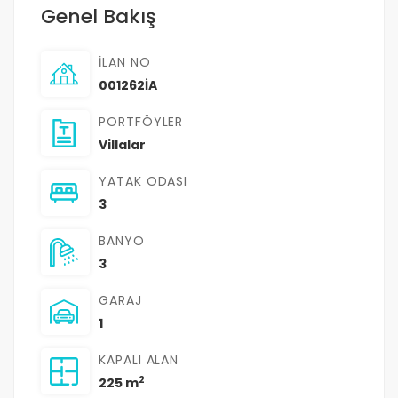
Genel Bakış
İLAN NO
001262İA
PORTFÖYLER
Villalar
YATAK ODASI
3
BANYO
3
GARAJ
1
KAPALI ALAN
2
225 m