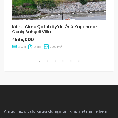
Kıbrıs Girne Çatalköy’de Önü Kapanmaz
L
Geniş Bahçeli Villa
Ö
595,000
£
£
2
3 Od
2 Ba
200 m
Amacımız uluslararası danışmanlık hizmetimiz ile hem