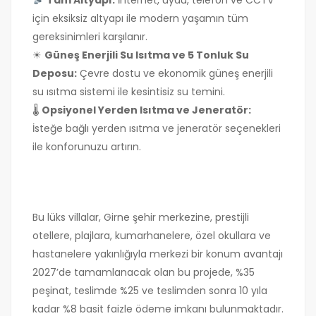
için eksiksiz altyapı ile modern yaşamın tüm
gereksinimleri karşılanır.
☀
Güneş Enerjili Su Isıtma ve 5 Tonluk Su
Deposu:
Çevre dostu ve ekonomik güneş enerjili
su ısıtma sistemi ile kesintisiz su temini.
🌡
Opsiyonel Yerden Isıtma ve Jeneratör:
İsteğe bağlı yerden ısıtma ve jeneratör seçenekleri
ile konforunuzu artırın.
Bu lüks villalar, Girne şehir merkezine, prestijli
otellere, plajlara, kumarhanelere, özel okullara ve
hastanelere yakınlığıyla merkezi bir konum avantajı
2027’de tamamlanacak olan bu projede, %35
peşinat, teslimde %25 ve teslimden sonra 10 yıla
kadar %8 basit faizle ödeme imkanı bulunmaktadır.