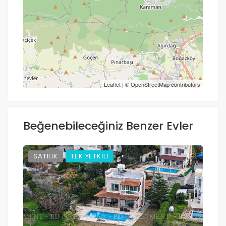
Yol tarifi al
Leaflet
| ©
OpenStreetMap
contributors
Beğenebileceğiniz Benzer Evler
SATILIK
TEK YETKİLİ