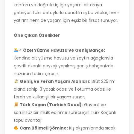
konforu ve doğa ile iç içe yaşamı bir araya
getiriyor. Lüks detaylarla donatılmış bu villalar, hem
yatırım hem de yaşam için eşsiz bir fırsat sunuyor.
Öne Çıkan Özellikler
‍♂
Özel Yüzme Havuzu ve Geniş Bahçe:
Kendine ait yüzme havuzu ve zeytin ağaçlarıyla
çevrili, özenle peyzajı yapılmış geniş bahçenizde
huzurun tadını çıkarın.
Geniş ve Ferah Yaşam Alanları:
Brüt 225 m²
alana sahip, 3 yatak odası ve 1 oturma odası ile
ferah ve kullanışlı bir yaşam sunar.
Türk Koçan (Turkish Deed):
Güvenli ve
sorunsuz bir mülk edinme süreci için Türk Koçanlı
tapu avantajı.
Cam Bölmeli Şömine:
Kış akşamlarında sıcak