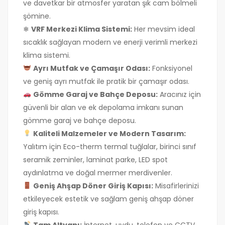
ve davetkar bir atmosfer yaratan şık cam bölmeli
şömine.
❄
VRF Merkezi Klima Sistemi:
Her mevsim ideal
sıcaklık sağlayan modern ve enerji verimli merkezi
klima sistemi.
Ayrı Mutfak ve Çamaşır Odası:
Fonksiyonel
ve geniş ayrı mutfak ile pratik bir çamaşır odası.
Gömme Garaj ve Bahçe Deposu:
Aracınız için
güvenli bir alan ve ek depolama imkanı sunan
gömme garaj ve bahçe deposu.
Kaliteli Malzemeler ve Modern Tasarım:
Yalıtım için Eco-therm termal tuğlalar, birinci sınıf
seramik zeminler, laminat parke, LED spot
aydınlatma ve doğal mermer merdivenler.
Geniş Ahşap Döner Giriş Kapısı:
Misafirlerinizi
etkileyecek estetik ve sağlam geniş ahşap döner
giriş kapısı.
Tam Altyapı:
İnternet, uydu, telefon ve CCTV