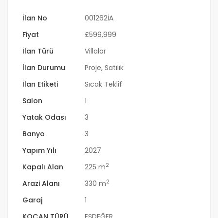
İlan No
001262İA
Fiyat
£
599,999
İlan Türü
Villalar
İlan Durumu
Proje
,
Satılık
İlan Etiketi
Sıcak Teklif
Salon
1
Yatak Odası
3
Banyo
3
Yapım Yılı
2027
2
Kapalı Alan
225 m
2
Arazi Alanı
330 m
Garaj
1
KOÇAN TÜRÜ
EŞDEĞER