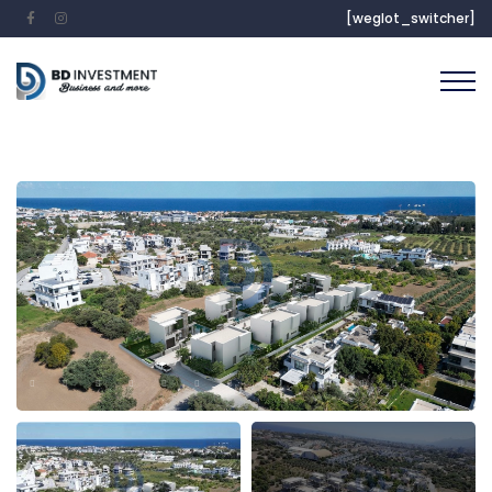
[weglot_switcher]