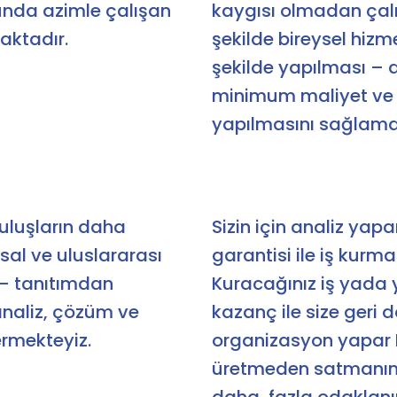
unda azimle çalışan
kaygısı olmadan çalı
aktadır.
şekilde bireysel hizm
şekilde yapılması –
minimum maliyet ve
yapılmasını sağlam
uluşların daha
Sizin için analiz yapar
usal ve uluslararası
garantisi ile iş kurm
– tanıtımdan
Kuracağınız iş yada
naliz, çözüm ve
kazanç ile size geri 
ermekteyiz.
organizasyon yapar P
üretmeden satmanın k