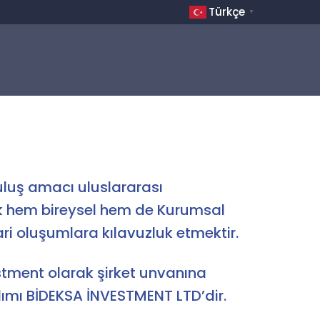
Türkçe
▼
uluş amacı uluslararası
 hem bireysel hem de Kurumsal
ari oluşumlara kılavuzluk etmektir.
estment olarak şirket unvanına
lımı BİDEKSA İNVESTMENT LTD’dir.