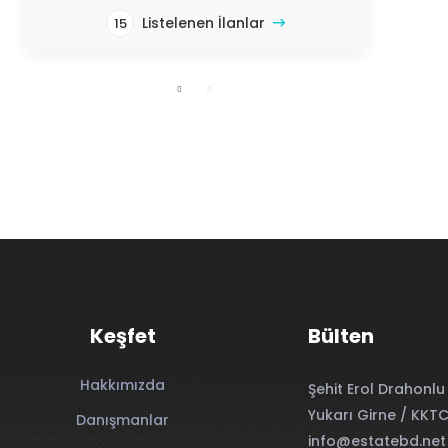
Listelenen İlanlar
15
Keşfet
Bülten
Hakkımızda
Şehit Erol Drahonlu 
Yukarı Girne / KKT
Danışmanlar
info@estatebd.net