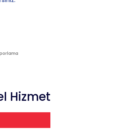
sınız.
Raporlama
el Hizmet