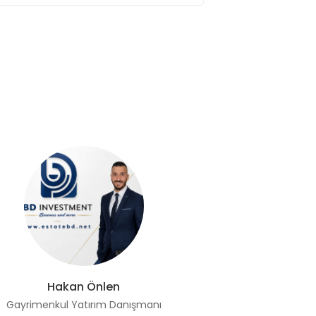
Hakan Önlen
İ
Gayrimenkul Yatırım Danışmanı
Gayrimenk