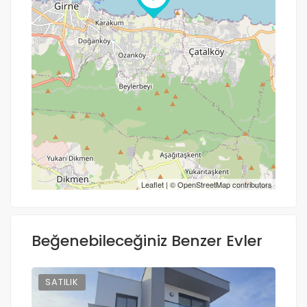
Yol tarifi al
Leaflet
| ©
OpenStreetMap
contributors
Beğenebileceğiniz Benzer Evler
SATILIK