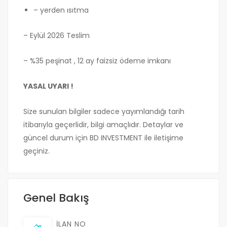
– yerden ısıtma
– Eylül 2026 Teslim
– %35 peşinat , 12 ay faizsiz ödeme imkanı
YASAL UYARI !
Size sunulan bilgiler sadece yayımlandığı tarih
itibarıyla geçerlidir, bilgi amaçlıdır. Detaylar ve
güncel durum için BD INVESTMENT ile iletişime
geçiniz.
Genel Bakış
İLAN NO