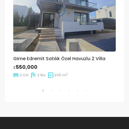
Girne Edremit Satılık Özel Havuzlu 2 Villa
Kı
Sa
550,000
£
£
2
3 Od
2 Ba
205 m