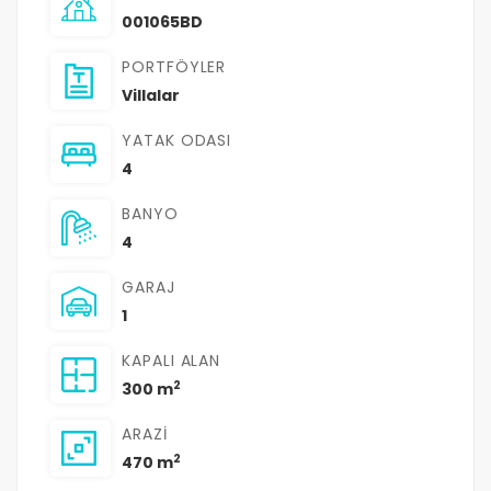
001065BD
PORTFÖYLER
Villalar
YATAK ODASI
4
BANYO
4
GARAJ
1
KAPALI ALAN
2
300 m
ARAZI
2
470 m