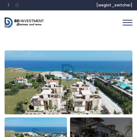
[weglot_switcher]