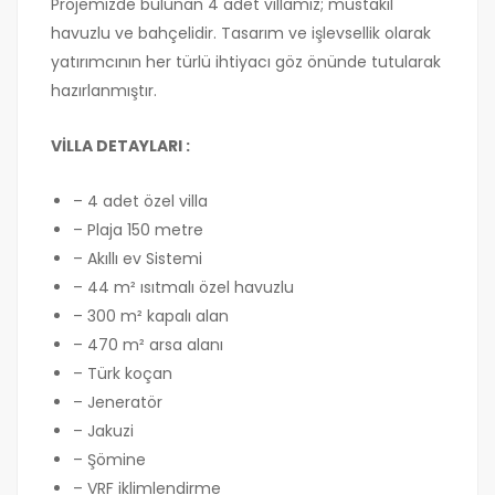
Projemizde bulunan 4 adet villamız; müstakil
havuzlu ve bahçelidir. Tasarım ve işlevsellik olarak
yatırımcının her türlü ihtiyacı göz önünde tutularak
hazırlanmıştır.
VİLLA DETAYLARI :
– 4 adet özel villa
– Plaja 150 metre
– Akıllı ev Sistemi
– 44 m² ısıtmalı özel havuzlu
– 300 m² kapalı alan
– 470 m² arsa alanı
– Türk koçan
– Jeneratör
– Jakuzi
– Şömine
– VRF iklimlendirme