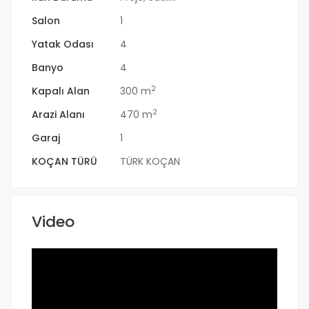
Salon
1
Yatak Odası
4
Banyo
4
2
Kapalı Alan
300 m
2
Arazi Alanı
470 m
Garaj
1
KOÇAN TÜRÜ
TÜRK KOÇAN
Video