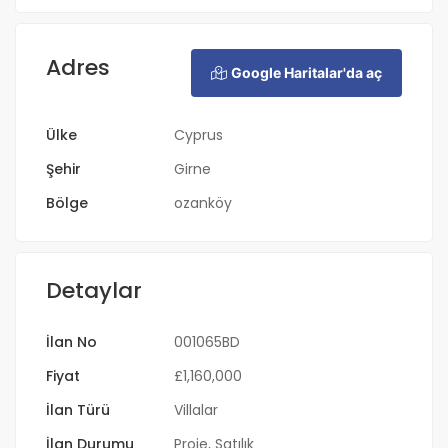
Adres
Google Haritalar'da aç
Ülke
Cyprus
Şehir
Girne
Bölge
ozanköy
Detaylar
İlan No
001065BD
Fiyat
£
1,160,000
İlan Türü
Villalar
İlan Durumu
Proje
,
Satılık