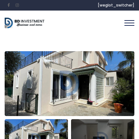
[weglot_switcher]