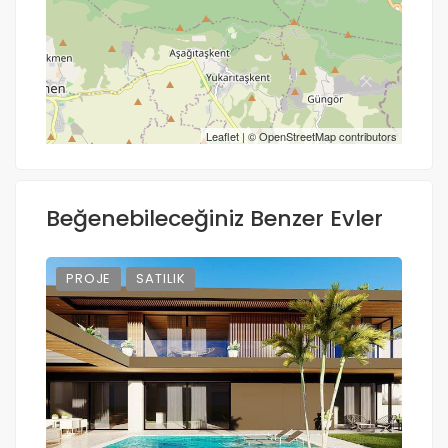
Yol tarifi al
Leaflet
| ©
OpenStreetMap
contributors
Beğenebileceğiniz Benzer Evler
PROJE
SATILIK