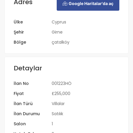
Adres
Google Haritalar'da aç
Ülke
Cyprus
Şehir
Girne
Bölge
çatalköy
Detaylar
İlan No
001223HÖ
Fiyat
£
255,000
İlan Türü
Villalar
İlan Durumu
Satılık
Salon
1