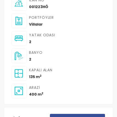
001223HÖ
PORTFÖYLER
Villalar
YATAK ODASI
2
BANYO
2
KAPALI ALAN
2
135 m
ARAZI
2
400 m