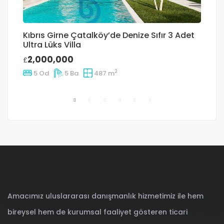
Kıbrıs Girne Çatalköy’de Denize Sıfır 3 Adet
İ
Ultra Lüks Villa
Ge
2,000,000
£
£
2
5 Od
5 Ba
487 m
Amacımız uluslararası danışmanlık hizmetimiz ile hem
bireysel hem de kurumsal faaliyet gösteren ticari