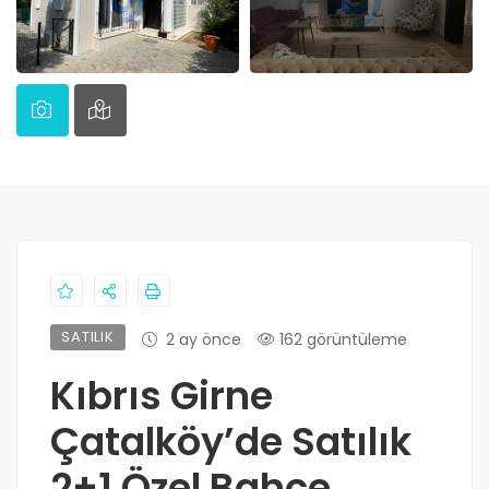
SATILIK
2 ay önce
162 görüntüleme
Kıbrıs Girne
Çatalköy’de Satılık
2+1 Özel Bahçe