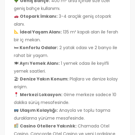
Geniş Bahçe:
400 m² arsa içinde size özel
geniş bahçe kullanımı.
Otopark İmkanı:
3-4 araçlık geniş otopark
alanı.
İdeal Yaşam Alanı:
135 m² kapalı alan ile ferah
bir iç mekan.
🛏
Konforlu Odalar:
2 yatak odası ve 2 banyo ile
rahat bir yaşam.
🍽
Ayrı Yemek Alanı:
1 yemek odası ile keyifli
yemek saatleri.
🏖
Denize Yakın Konum:
Plajlara ve denize kolay
erişim.
Merkezi Lokasyon:
Girne merkeze sadece 10
dakika sürüş mesafesinde.
Ulaşım Kolaylığı:
Anayola ve toplu taşıma
duraklarına yürüme mesafesinde.
Casino Otellere Yakınlık:
Chamada Otel
Casino, Concorde Otel Casino ve yeni Lordplace