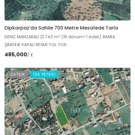
Dipkarpaz’da Sahile 700 Metre Mesafede Tarla
DENİZ MANZARALI 21.743 m² (16 dönüm-1 evlek) İMARA
ŞİMDİLİK KAPALI RESMİ YOL YOK
485,000
/ £
SATILIK
TEK YETKİLİ