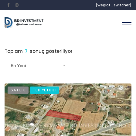
[weglot_switcher]
Toplam
7
sonuç gösteriliyor
En Yeni
SATILIK
TEK YETKİLİ