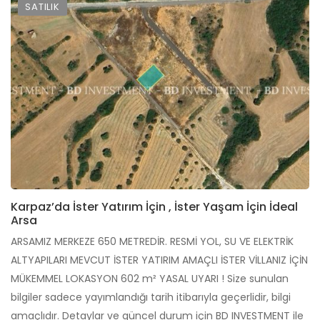
SATILIK
Karpaz’da İster Yatırım İçin , İster Yaşam İçin İdeal
Arsa
ARSAMIZ MERKEZE 650 METREDİR. RESMİ YOL, SU VE ELEKTRİK
ALTYAPILARI MEVCUT İSTER YATIRIM AMAÇLI İSTER VİLLANIZ İÇİN
MÜKEMMEL LOKASYON 602 m² YASAL UYARI ! Size sunulan
bilgiler sadece yayımlandığı tarih itibarıyla geçerlidir, bilgi
amaçlıdır. Detaylar ve güncel durum için BD INVESTMENT ile