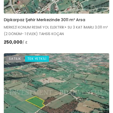
Dipkarpaz Şehir Merkezinde 3011 m² Arsa
MERKEZİ KONUM RESMİ YOL ELEKTRİK+ SU 3 KAT İMARLI 3.011 m²
(2 DÖNÜM- 1 EVLEK) TAHSİS KOÇAN
250,000
/ £
SATILIK
TEK YETKİLİ