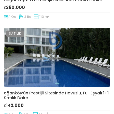
260,000
£
2
1 Od
3 Ba
113 m
SATILIK
oğanköy’ün Prestijli Sitesinde Havuzlu, Full Eşyalı 1+1
Satılık Daire
142,000
£
2