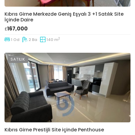
Kıbrıs Girne Merkezde Geniş Eşyalı 3 +1 Satılık Site
İçinde Daire
167,000
£
2
1 Od
2 Ba
140 m
SATILIK
Kıbrıs Girne Prestijli Site içinde Penthouse