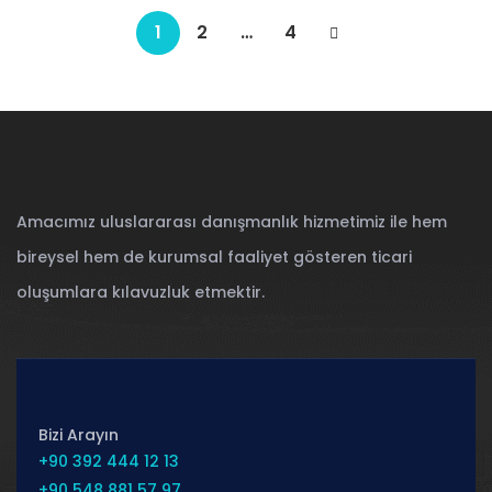
1
2
…
4
Amacımız uluslararası danışmanlık hizmetimiz ile hem
bireysel hem de kurumsal faaliyet gösteren ticari
oluşumlara kılavuzluk etmektir.
Bizi Arayın
+90 392 444 12 13
+90 548 881 57 97