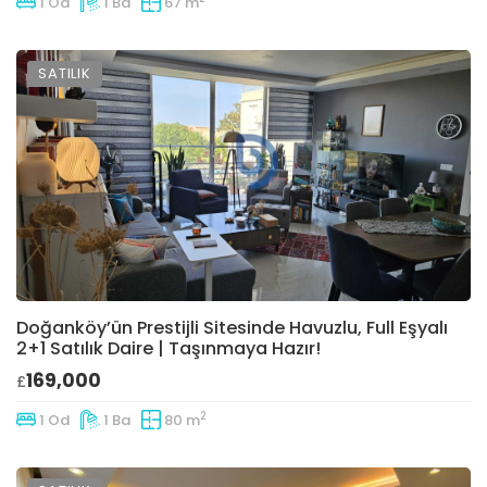
1 Od
1 Ba
67 m
SATILIK
Doğanköy’ün Prestijli Sitesinde Havuzlu, Full Eşyalı
2+1 Satılık Daire | Taşınmaya Hazır!
169,000
£
2
1 Od
1 Ba
80 m