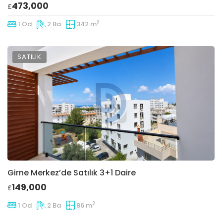
473,000
£
2
1 Od
2 Ba
342 m
SATILIK
Girne Merkez’de Satılık 3+1 Daire
149,000
£
2
1 Od
2 Ba
86 m