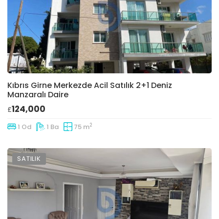
Kıbrıs Girne Merkezde Acil Satılık 2+1 Deniz
Manzaralı Daire
124,000
£
2
1 Od
1 Ba
75 m
SATILIK