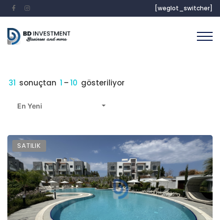
[weglot_switcher]
31
sonuçtan
1
–
10
gösteriliyor
En Yeni
SATILIK