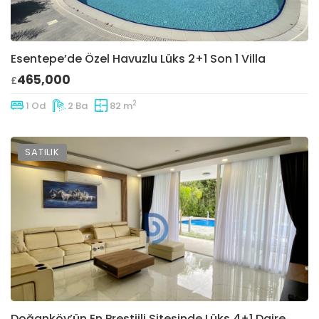
Esentepe’de Özel Havuzlu Lüks 2+1 Son 1 Villa
465,000
£
2
1 Od
2 Ba
82 m
SATILIK
Doğanköy’ün En Prestijli Sitesinde Lüks 4+1 Daire