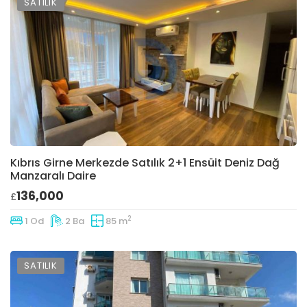
SATILIK
Kıbrıs Girne Merkezde Satılık 2+1 Ensüit Deniz Dağ
Manzaralı Daire
136,000
£
2
1 Od
2 Ba
85 m
SATILIK