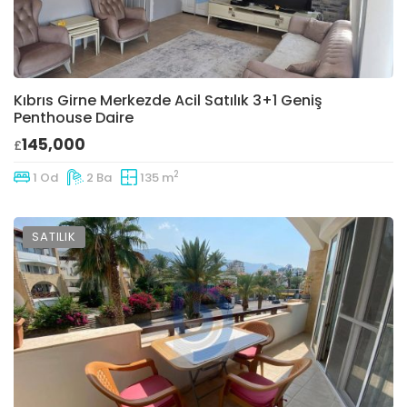
Kıbrıs Girne Merkezde Acil Satılık 3+1 Geniş
Penthouse Daire
145,000
£
2
1 Od
2 Ba
135 m
SATILIK