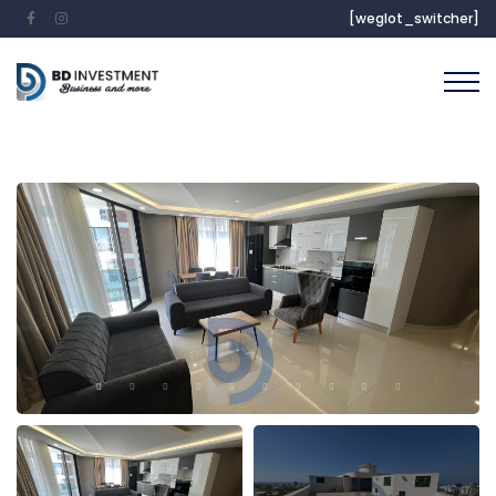
[weglot_switcher]