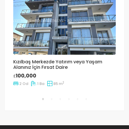
Kızılbaş Merkezde Yatırım veya Yaşam
G
Alanınız İçin Fırsat Daire
Ad
100,000
£
£
2
2 Od
1 Ba
85 m