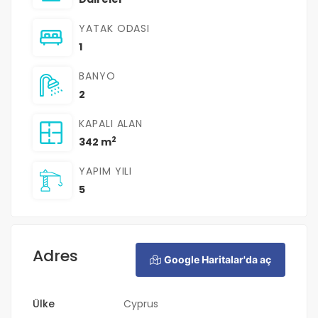
YATAK ODASI
1
BANYO
2
KAPALI ALAN
2
342 m
YAPIM YILI
5
Adres
Google Haritalar'da aç
Ülke
Cyprus