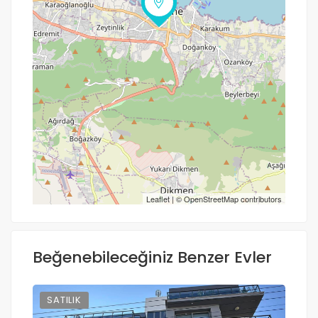
Yol tarifi al
Leaflet
| ©
OpenStreetMap
contributors
Beğenebileceğiniz Benzer Evler
SATILIK