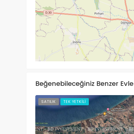
Yol tarifi al
Beğenebileceğiniz Benzer Evle
SATILIK
TEK YETKİLİ