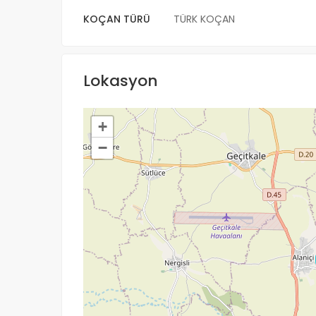
KOÇAN TÜRÜ
TÜRK KOÇAN
Lokasyon
+
−