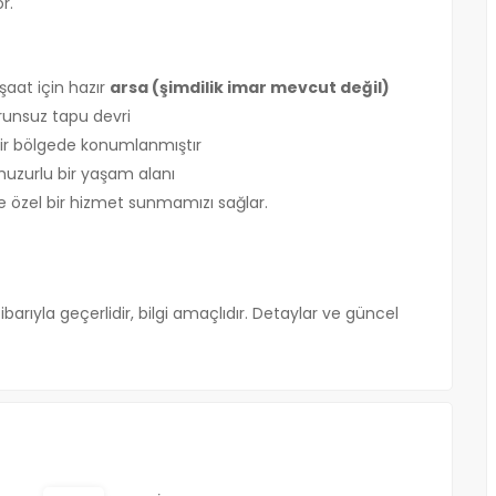
r.
şaat için hazır
arsa (şimdilik imar mevcut değil)
runsuz tapu devri
bir bölgede konumlanmıştır
huzurlu bir yaşam alanı
e özel bir hizmet sunmamızı sağlar.
ibarıyla geçerlidir, bilgi amaçlıdır. Detaylar ve güncel