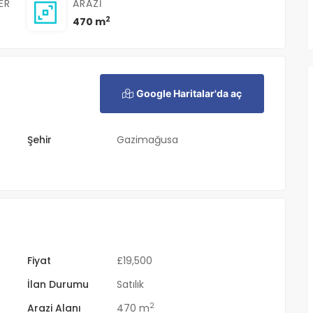
ER
ARAZI
2
470 m
Google Haritalar'da aç
Şehir
Gazimağusa
Fiyat
£
19,500
İlan Durumu
Satılık
2
Arazi Alanı
470 m