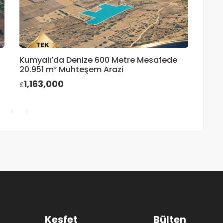
Kumyalı’da Denize 600 Metre Mesafede
Ceng
20.951 m² Muhteşem Arazi
95
£
1,163,000
£
Keşfet
Bülten