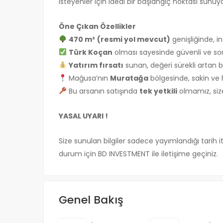
isteyenler için ideal bir başlangıç noktası sunuyo
Öne Çıkan Özellikler
470 m²
(resmi yol mevcut)
genişliğinde, in
Türk Koçan
olması sayesinde güvenli ve so
Yatırım fırsatı
sunan, değeri sürekli artan 
Mağusa’nın
Muratağa
bölgesinde, sakin ve 
Bu arsanın satışında
tek yetkili
olmamız, siz
YASAL UYARI !
Size sunulan bilgiler sadece yayımlandığı tarih it
durum için BD INVESTMENT ile iletişime geçiniz.
Genel Bakış