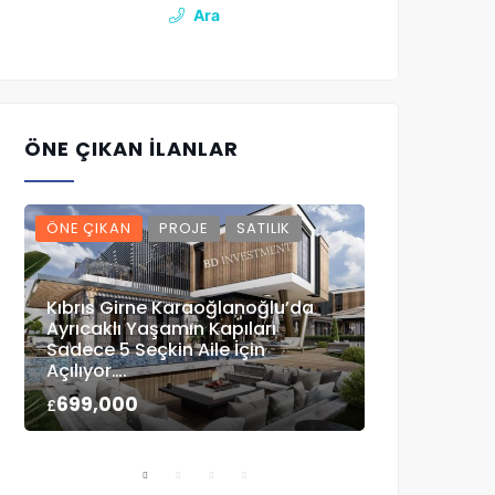
Ara
ÖNE ÇIKAN İLANLAR
ÖNE ÇIKAN
PROJE
SATILIK
ÖNE ÇIKAN
Kıbrıs Girne Karaoğlanoğlu’da
Ayrıcaklı Yaşamın Kapıları
Sadece 5 Seçkin Aile İçin
Çatalköy Ana
Açılıyor….
Ticari Arazi
699,000
5,100,000
£
£