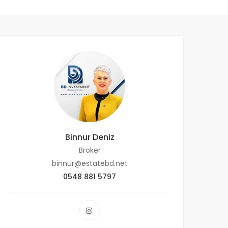
Binnur Deniz
Broker
binnur@estatebd.net
0548 881 5797