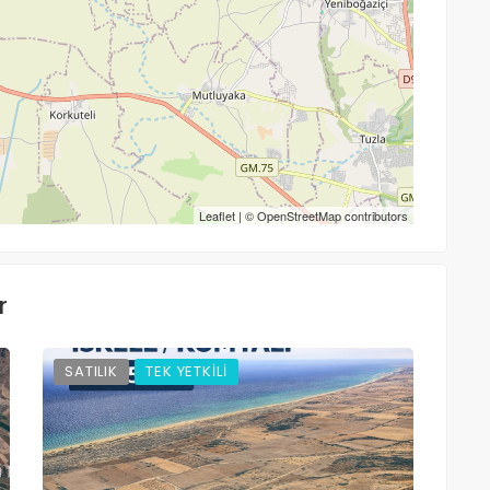
Leaflet
| ©
OpenStreetMap
contributors
r
SATILIK
TEK YETKİLİ
SA