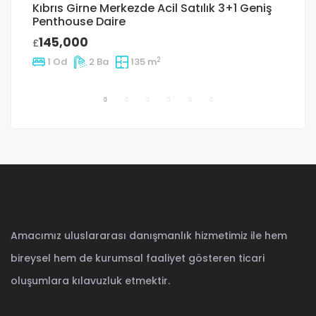
Kıbrıs Girne Merkezde Acil Satılık 3+1 Geniş
Gi
Penthouse Daire
£
145,000
£
2
1 Od
2 Ba
135 m
Amacımız uluslararası danışmanlık hizmetimiz ile hem
bireysel hem de kurumsal faaliyet gösteren ticari
oluşumlara kılavuzluk etmektir.