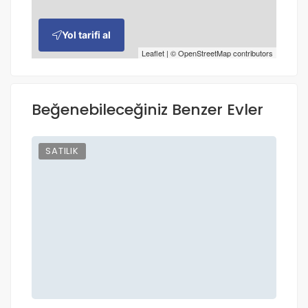
Yol tarifi al
Leaflet
| ©
OpenStreetMap
contributors
Beğenebileceğiniz Benzer Evler
SATILIK