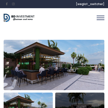
[weglot_switcher]