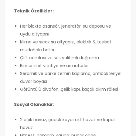
Teknik Özellikler:
Her blokta asansör, jeneratör, su deposu ve
uydu altyapısı
Klima ve sıcak su altyapısı, elektrik & tesisat
müdahale holleri
Çift camlı ısı ve ses yalıtımlı doğrama
Birinci sınıf vitrifiye ve armatürler
Seramik ve parke zemin kaplama, antibakteriyel
duvar boyası
Görüntülü diyafon, çelik kapı, kaçak akım rölesi
Sosyal Olanaklar:
2 açık havuz, çocuk kaydıraklı havuz ve kapalı
havuz
Fitness, hamam, sauna, buhar odası