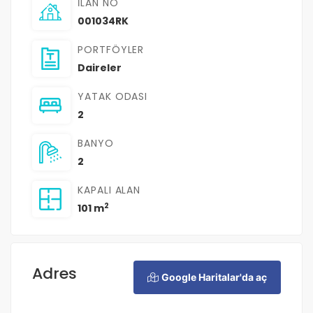
İLAN NO
001034RK
PORTFÖYLER
Daireler
YATAK ODASI
2
BANYO
2
KAPALI ALAN
2
101 m
Adres
Google Haritalar'da aç