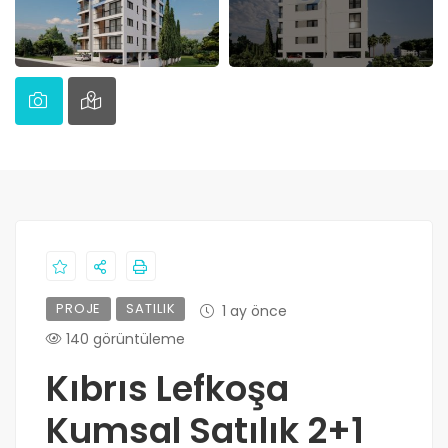
PROJE
SATILIK
1 ay önce
140 görüntüleme
Kıbrıs Lefkoşa
Kumsal Satılık 2+1