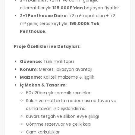
alternatifleriyle.
125.000£’den
başlayan fiyatlar
2+1 Penthouse Daire:
72 m² kapalı alan + 72
m² geniş teras keyfiyle.
195.000£ Tek
Penthouse.
Proje Özellikleri ve Detayları:
Güvence:
Türk malı tapu
Konum:
Merkezi lokasyon avantajı
Malzeme:
Kaliteli malzeme & işçilik
İç Mekan & Tasarım:
60x120cm şık seramik zeminler
Salon ve mutfakta modern asma tavan ve
asma tavan LED ışıklandırma
Kuvars tezgah ve silikon evye şıklığı
Gömme rezervuar ve çelik kapı
Cam korkuluklar