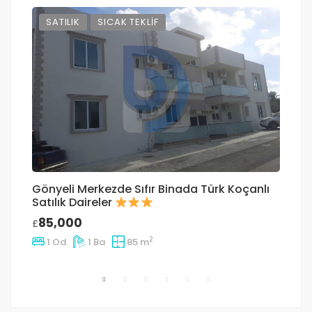
SATILIK
SICAK TEKLIF
Gönyeli Merkezde ​Sıfır Binada Türk Koçanlı
G
Satılık Daireler
Ad
85,000
£
£
2
1 Od
1 Ba
85 m