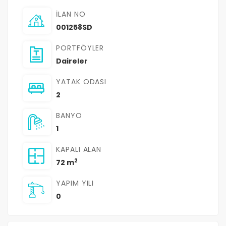
İLAN NO
001258SD
PORTFÖYLER
Daireler
YATAK ODASI
2
BANYO
1
KAPALI ALAN
2
72 m
YAPIM YILI
0