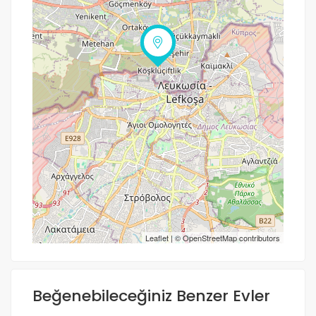
Yol tarifi al
Leaflet
| ©
OpenStreetMap
contributors
Beğenebileceğiniz Benzer Evler