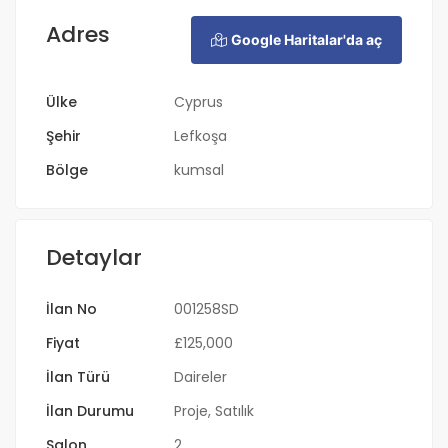
Adres
Google Haritalar'da aç
Ülke
Cyprus
Şehir
Lefkoşa
Bölge
kumsal
Detaylar
İlan No
001258SD
Fiyat
£
125,000
İlan Türü
Daireler
İlan Durumu
Proje
,
Satılık
Salon
2