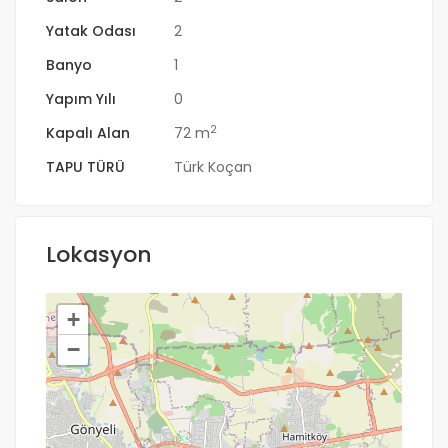
Yatak Odası
2
Banyo
1
Yapım Yılı
0
2
Kapalı Alan
72 m
TAPU TÜRÜ
Türk Koçan
Lokasyon
+
−