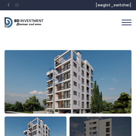
[weglot_switcher]