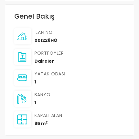
Genel Bakış
İLAN NO
001228HÖ
PORTFÖYLER
Daireler
YATAK ODASI
1
BANYO
1
KAPALI ALAN
2
85 m