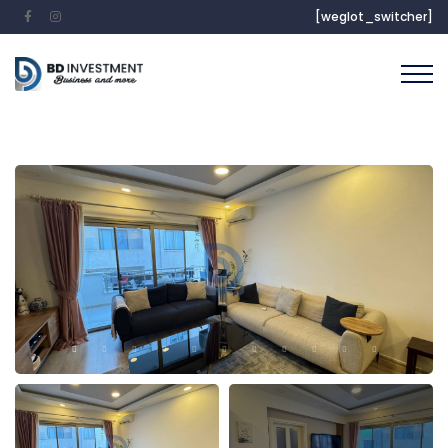
[weglot_switcher]