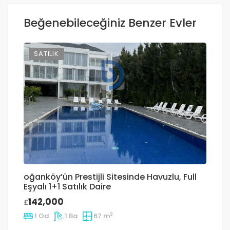
Beğenebileceğiniz Benzer Evler
SATILIK
oğanköy’ün Prestijli Sitesinde Havuzlu, Full
G
Eşyalı 1+1 Satılık Daire
Me
Da
142,000
£
£
2
1 Od
1 Ba
67 m