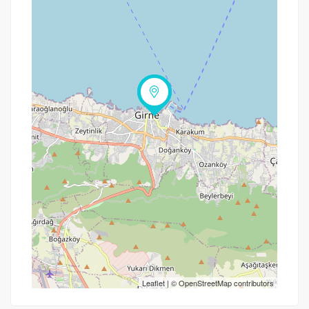
Yol tarifi al
Leaflet
| ©
OpenStreetMap
contributors