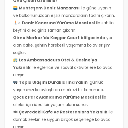
Öne Çıkan Özellikler
Muhteşem Deniz Manzarası
ile güne uyanın
ve balkonunuzdan eşsiz manzaraların tadını çıkarın.
‍♂
Deniz Kenarına Yürüme Mesafesi
ile sahilin
keyfini dilediğiniz zaman çıkarın.
Girne Merkez’de Kaşgar Court bölgesinde
yer
alan daire, şehrin hareketli yaşamına kolay erişim
sağlar.
Les Ambassadeurs Otel & Casino’ya
Yakınlık
ile eğlence ve sosyal aktivitelere kolayca
ulaşın.
Toplu Ulaşım Duraklarına Yakın
, günlük
yaşamınızı kolaylaştıran merkezi bir konumda.
Çocuk Park Alanlarına Yürüme Mesafesi
ile
aileler için ideal bir yaşam alanı sunar.
🍽
Çevredeki Kafe ve Restoranlara Yakınlık
ile
damak zevkinize uygun birçok seçeneğe kolayca
ulaşın.