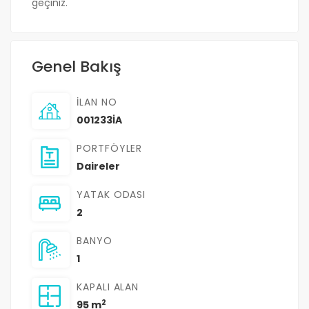
geçiniz.
Genel Bakış
İLAN NO
001233İA
PORTFÖYLER
Daireler
YATAK ODASI
2
BANYO
1
KAPALI ALAN
2
95 m