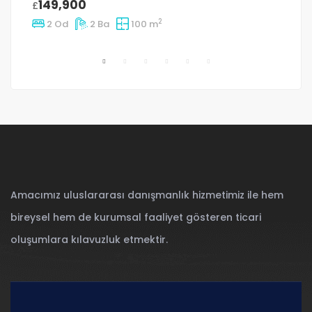
149,900
£
£
2
2 Od
2 Ba
100 m
Amacımız uluslararası danışmanlık hizmetimiz ile hem
bireysel hem de kurumsal faaliyet gösteren ticari
oluşumlara kılavuzluk etmektir.