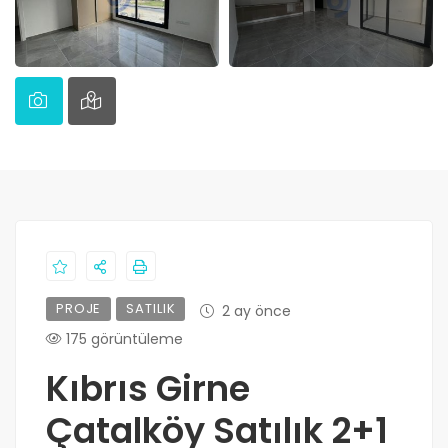
PROJE
SATILIK
2 ay önce
175 görüntüleme
Kıbrıs Girne
Çatalköy Satılık 2+1