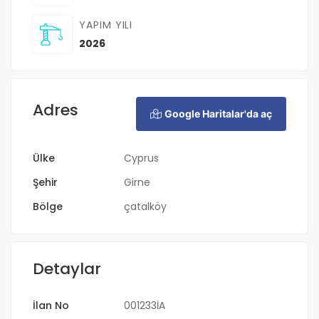
YAPIM YILI
2026
Adres
Google Haritalar'da aç
Ülke
Cyprus
Şehir
Girne
Bölge
çatalköy
Detaylar
İlan No
001233İA