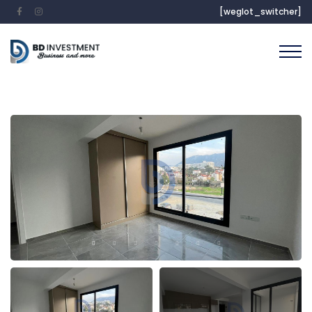
[weglot_switcher]