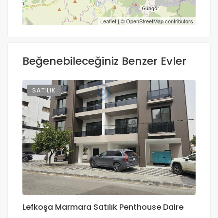
Yol tarifi al
Leaflet
| ©
OpenStreetMap
contributors
Beğenebileceğiniz Benzer Evler
SATILIK
Lefkoşa Marmara Satılık Penthouse Daire
Kı
P