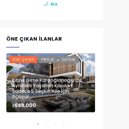
Ara
ÖNE ÇIKAN İLANLAR
ÖNE ÇIKAN
PROJE
SATILIK
ÖNE ÇIKAN
Kıbrıs Girne Karaoğlanoğlu’da
Ayrıcaklı Yaşamın Kapıları
Sadece 5 Seçkin Aile İçin
Çatalköy Ana
Açılıyor….
Ticari Arazi
699,000
5,100,000
£
£