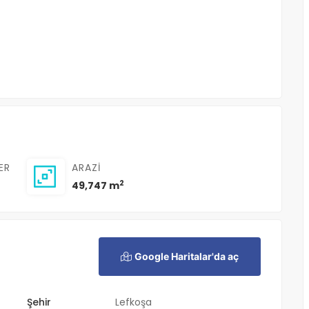
ER
ARAZI
2
49,747 m
Google Haritalar'da aç
Şehir
Lefkoşa