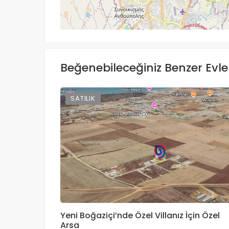
Yol tarifi al
Beğenebileceğiniz Benzer Evle
SATILIK
Yeni Boğaziçi’nde Özel Villanız İçin Özel
Arsa