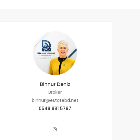
Binnur Deniz
Broker
binnur@estatebd.net
0548 881 5797