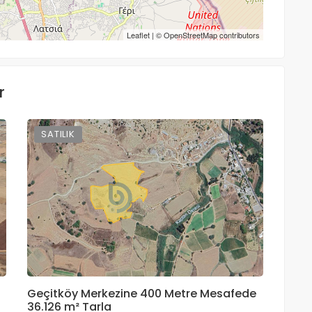
Leaflet
| ©
OpenStreetMap
contributors
r
SATILIK
SA
Geçitköy Merkezine 400 Metre Mesafede
Dört
36.126 m² Tarla
Arazi