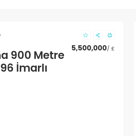
e
5,500,000
/ £
a 900 Metre
96 İmarlı