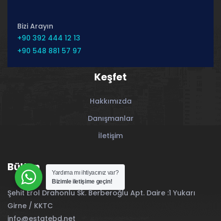
Bizi Arayın
+90 392 444 12 13
+90 548 881 57 97
Keşfet
Hakkımızda
Danışmanlar
İletişim
Bülten
Yardıma mı ihtiyacınız var?
Bizimle iletişime geçin!
Şehit Erol Drahonlu Sk. Berberoğlu Apt. Daire :1 Yukarı
Girne / KKTC
info@estatebd.net