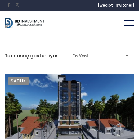
[weglot_switcher]
Tek sonuç gösteriliyor
En Yeni
SATILIK