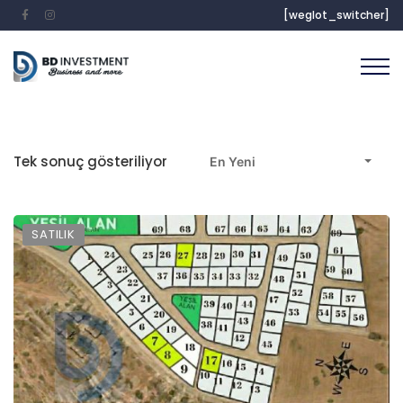
[weglot_switcher]
Tek sonuç gösteriliyor
En Yeni
SATILIK