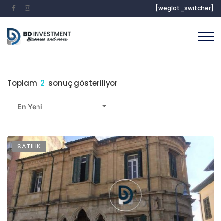
[weglot_switcher]
Toplam
2
sonuç gösteriliyor
En Yeni
SATILIK