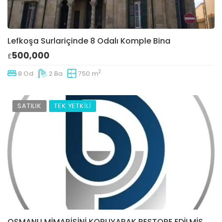
Lefkoşa Surlariçinde 8 Odalı Komple Bina
500,000
£
2
8 Od
2 Ba
750 m
SATILIK
TEK YETKİLİ
OSMANLI MİMARİSİNİ KORUYARAK RESTORE EDİLMİŞ