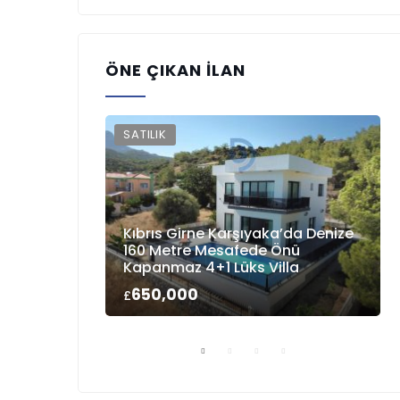
ÖNE ÇIKAN İLAN
SATILIK
Kıbrıs Girne Karşıyaka’da Denize
160 Metre Mesafede Önü
Kapanmaz 4+1 Lüks Villa
650,000
£