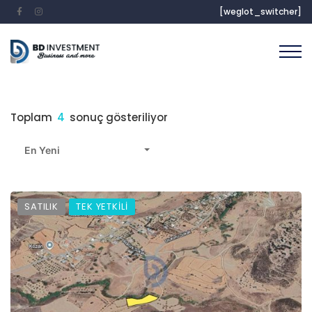
[weglot_switcher]
Toplam
4
sonuç gösteriliyor
En Yeni
SATILIK
TEK YETKİLİ