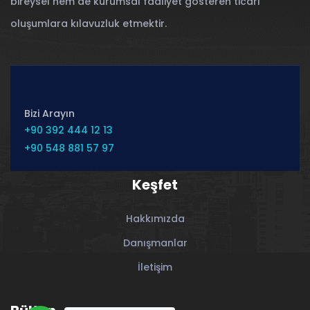
bireysel hem de kurumsal faaliyet gösteren ticari
oluşumlara kılavuzluk etmektir.
Bizi Arayın
+90 392 444 12 13
+90 548 881 57 97
Keşfet
Hakkımızda
Danışmanlar
İletişim