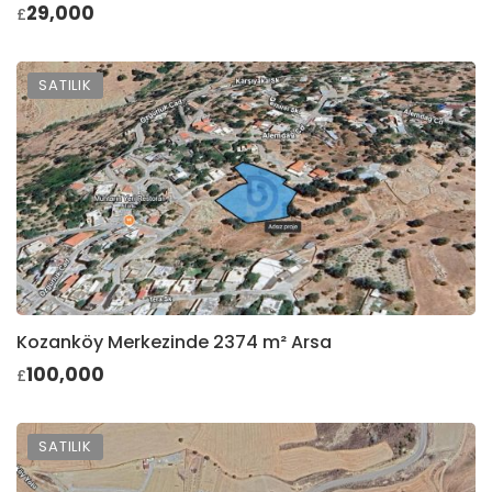
29,000
£
SATILIK
Kozanköy Merkezinde 2374 m² Arsa
100,000
£
SATILIK