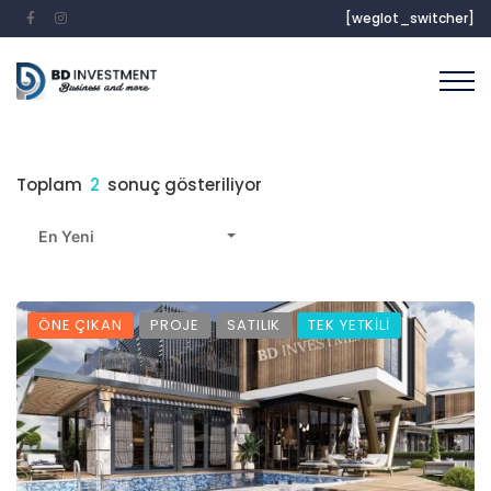
[weglot_switcher]
Toplam
2
sonuç gösteriliyor
En Yeni
ÖNE ÇIKAN
PROJE
SATILIK
TEK YETKİLİ