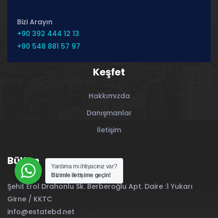
Bizi Arayın
+90 392 444 12 13
+90 548 881 57 97
Keşfet
Hakkımızda
Danışmanlar
İletişim
Bülten
Yardıma mı ihtiyacınız var?
Bizimle iletişime geçin!
Şehit Erol Drahonlu Sk. Berberoğlu Apt. Daire :1 Yukarı
Girne / KKTC
info@estatebd.net