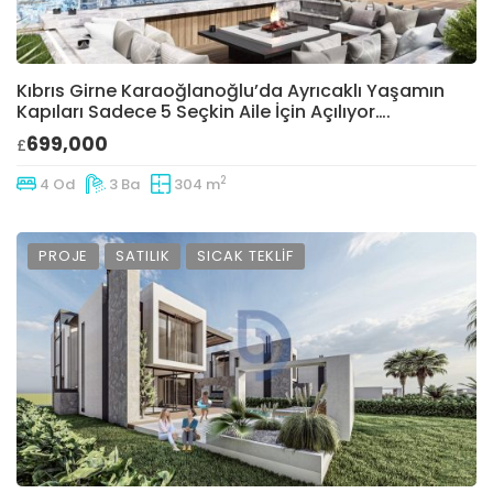
Kıbrıs Girne Karaoğlanoğlu’da Ayrıcaklı Yaşamın
Kapıları Sadece 5 Seçkin Aile İçin Açılıyor….
699,000
£
2
4 Od
3 Ba
304 m
PROJE
SATILIK
SICAK TEKLIF