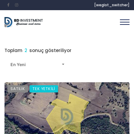
[weglot_switcher]
Toplam
2
sonuç gösteriliyor
En Yeni
SATILIK
TEK YETKİLİ