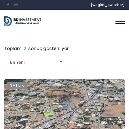
[weglot_switcher]
Toplam
2
sonuç gösteriliyor
En Yeni
SATILIK